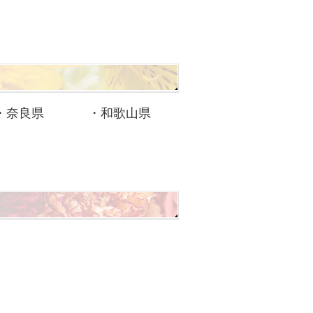
・
奈良県
・
和歌山県