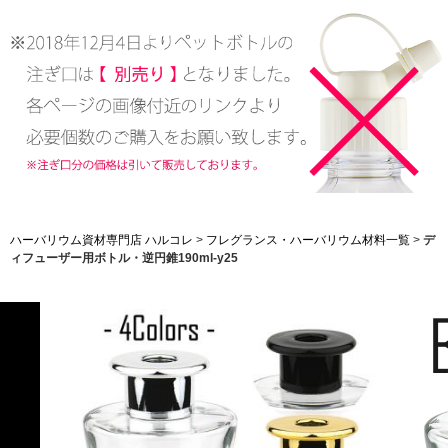
ハーバリウム資材専門店 ハルコレ
>
フレグランス・ハーバリウム材料一覧
>
デ
ィフューザー用ボトル・逆円錐190ml-y25