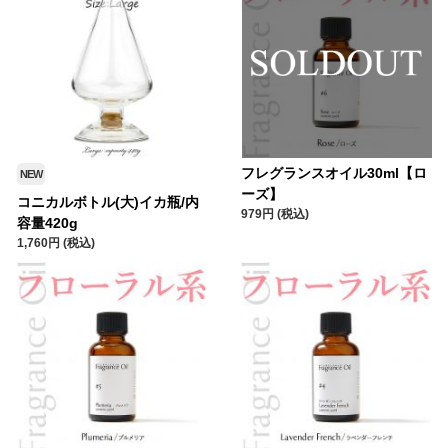
フレグランスオイル30ml【ロ
NEW
ーズ】
コニカルボトル(大)イカ瓶/内
979円 (税込)
容量420g
1,760円 (税込)