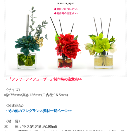
・『フラワーディフューザー』制作時の注意点>>
《サイズ》
幅φ75mm×高さ126mm(口内径:16.5mm)
《関連商品》
・その他のフレグランス資材一覧ページ>>
《材 質》
本 体:ガラス(内容量:約190ml)