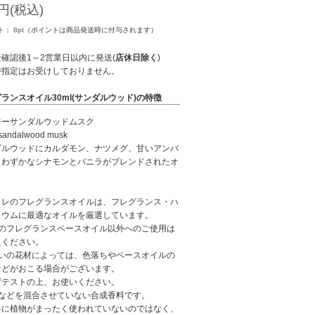
円(税込)
ト：
8
pt
（ポイントは商品発送時に付与されます）
確認後1～2営業日以内に発送(
店休日除く
)
時指定はお受けしておりません。
ランスオイル30ml(サンダルウッド)の特徴
ジーサンダルウッドムスク
sandalwood musk
ダルウッドにカルダモン、ナツメグ、甘いアンバ
、わずかなシナモンとバニラがブレンドされたオ
。
コレのフレグランスオイルは、フレグランス・ハ
リウムに最適なオイルを厳選しています。
社のフレグランスベースオイル以外へのご使用は
えください。
使いの花材によっては、色落ちやベースオイルの
などがおこる場合がございます。
テストの上、お使いください。
油などを混合させていない合成香料です。
料に植物がまったく使われていないのではなく、