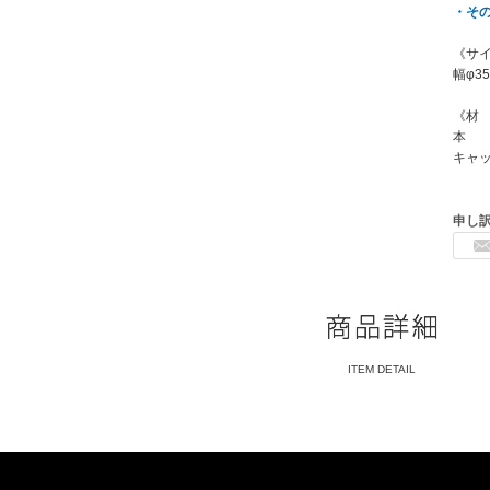
・そ
《サ
幅φ3
《材
本 体
キャッ
申し
ITEM DETAIL