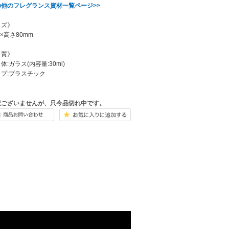
の他のフレグランス資材一覧ページ>>
イズ》
5×高さ80mm
 質》
:ガラス(内容量:30ml)
プ:プラスチック
訳ございませんが、只今品切れ中です。