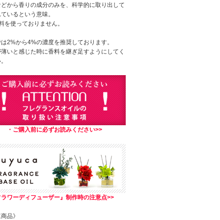
などから香りの成分のみを、科学的に取り出して
れているという意味。
色料を使っておりません。
では2%から4%の濃度を推奨しております。
が薄いと感じた時に香料を継ぎ足すようにしてく
い。
・ご購入前に必ずお読みください>>
フラワーディフューザー』制作時の注意点>>
連商品》