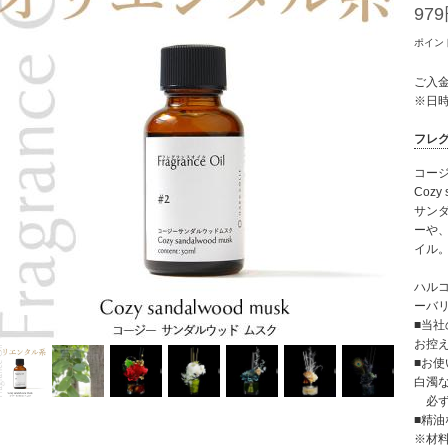
979
ポイン
ご入金
※日
フレグ
コー
Cozy 
サン
ーや
イル
ハル
ーバ
■当
お控
■お
白濁
必ず
■精
※材