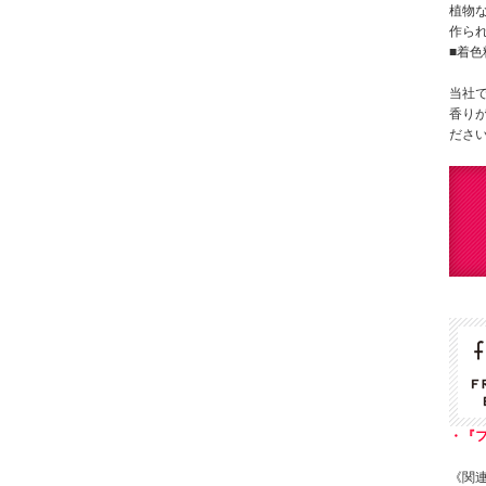
植物
作ら
■着
当社
香り
ださ
・『
《関